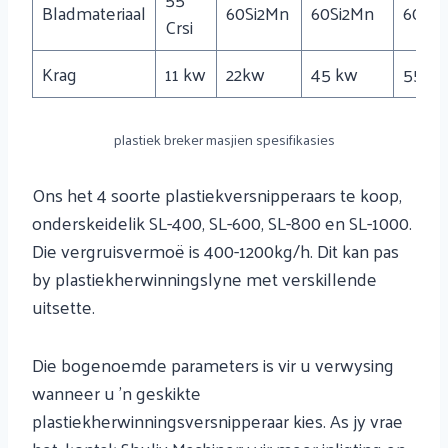
Bladmateriaal
60Si2Mn
60Si2Mn
60Si2
Crsi
Krag
11 kw
22kw
45 kw
55kw
plastiek breker masjien spesifikasies
Ons het 4 soorte plastiekversnipperaars te koop,
onderskeidelik SL-400, SL-600, SL-800 en SL-1000.
Die vergruisvermoë is 400-1200kg/h. Dit kan pas
by plastiekherwinningslyne met verskillende
uitsette.
Die bogenoemde parameters is vir u verwysing
wanneer u 'n geskikte
plastiekherwinningsversnipperaar kies. As jy vrae