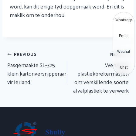
word, kan dit enige tyd oopgemaak word. En dit is
maklik om te onderhou.
Whatsapp
Email
Artikel
Wechat
PREVIOUS
NEXT
Navigasie
Pasgemaakte SL-325
Wenke vir
Chat
klein kartonversnipperaar
plastiekbrekermasjien
vir Ierland
om verskillende soorte
afvalplastiek te verwerk