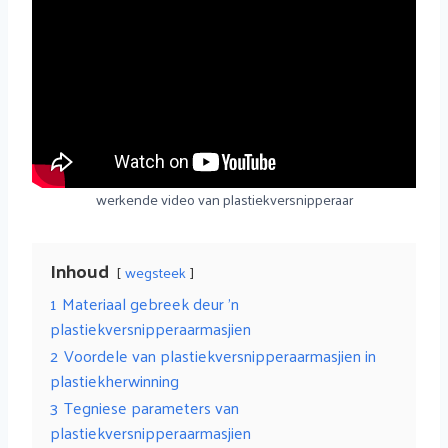
werkende video van plastiekversnipperaar
Inhoud
wegsteek
1
Materiaal gebreek deur 'n
plastiekversnipperaarmasjien
2
Voordele van plastiekversnipperaarmasjien in
plastiekherwinning
3
Tegniese parameters van
plastiekversnipperaarmasjien