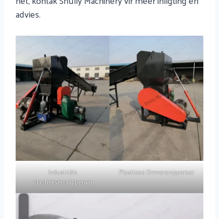
het, kontak Shuliy Machinery vir meer inligting en
advies.
Industriële
Plastiese filmversnipperaar
plastiekversnipperaar