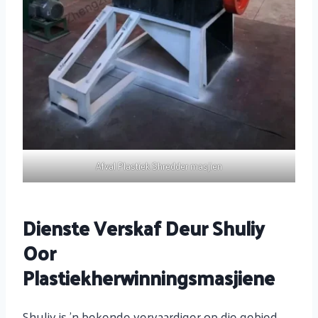
Afval Plastiek Shredder masjien
Dienste Verskaf Deur Shuliy
Oor
Plastiekherwinningsmasjiene
Shuliy is 'n bekende vervaardiger op die gebied