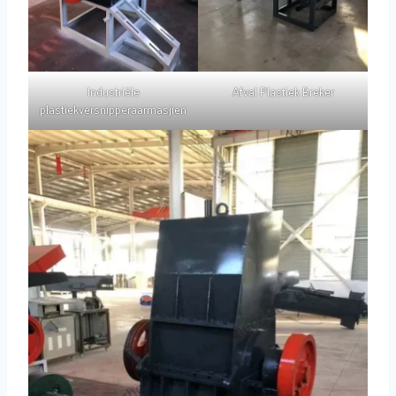
Industriële
Afval Plastiek Breker
plastiekversnipperaarmasjien