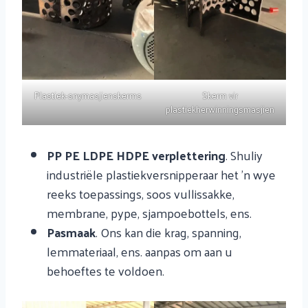
Plastiek-snymasjienskerms
Skerm vir
plastiekherwinningsmasjien
PP PE LDPE HDPE verplettering
. Shuliy
industriële plastiekversnipperaar het 'n wye
reeks toepassings, soos vullissakke,
membrane, pype, sjampoebottels, ens.
Pasmaak
. Ons kan die krag, spanning,
lemmateriaal, ens. aanpas om aan u
behoeftes te voldoen.