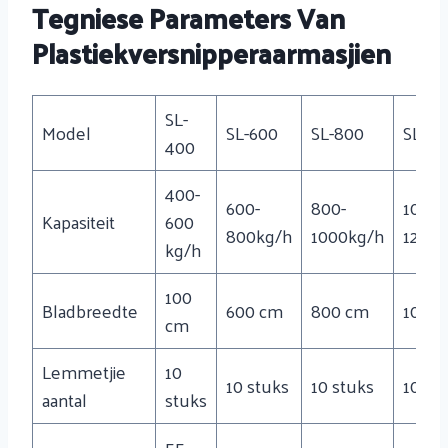
Tegniese Parameters Van
Plastiekversnipperaarmasjien
SL-
Model
SL-600
SL-800
SL-10
400
400-
600-
800-
1000-
Kapasiteit
600
800kg/h
1000kg/h
1200k
kg/h
100
Bladbreedte
600 cm
800 cm
1000
cm
Lemmetjie
10
10 stuks
10 stuks
10 st
aantal
stuks
55