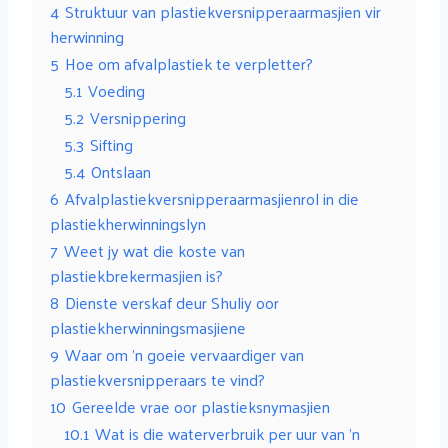
4
Struktuur van plastiekversnipperaarmasjien vir
herwinning
5
Hoe om afvalplastiek te verpletter?
5.1
Voeding
5.2
Versnippering
5.3
Sifting
5.4
Ontslaan
6
Afvalplastiekversnipperaarmasjienrol in die
plastiekherwinningslyn
7
Weet jy wat die koste van
plastiekbrekermasjien is?
8
Dienste verskaf deur Shuliy oor
plastiekherwinningsmasjiene
9
Waar om 'n goeie vervaardiger van
plastiekversnipperaars te vind?
10
Gereelde vrae oor plastieksnymasjien
10.1
Wat is die waterverbruik per uur van 'n