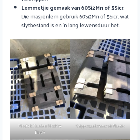
Lemmetjie gemaak van 60Si2Mn of 5Sicr
.
Die masjienlem gebruik 60Si2Mn of 5Sicr, wat
slytbestand is en 'n lang lewensduur het.
Plastiek Crusher Machine
Snipperaarlemme vir Plactic
Blade