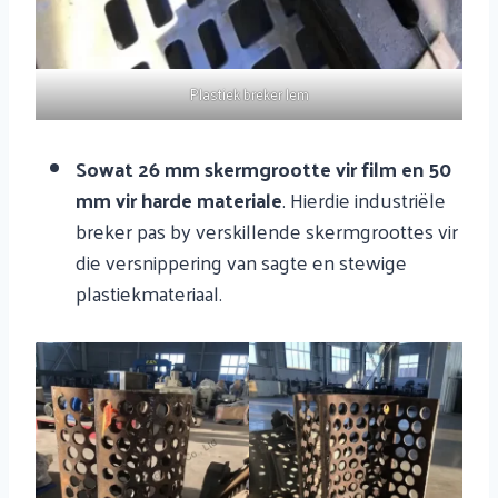
Plastiek breker lem
Sowat 26 mm skermgrootte vir film en 50
mm vir harde materiale
. Hierdie industriële
breker pas by verskillende skermgroottes vir
die versnippering van sagte en stewige
plastiekmateriaal.