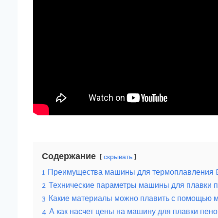
Содержание
скрывать
1
Преимущества машины для термоплавления 
2
Технические параметры машины для плавки 
3
Какие материалы можно плавить с помощью 
4
А как насчет цены на машину для плавки пен