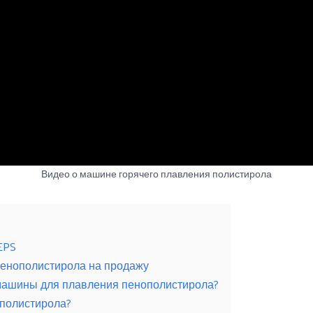
Видео о машине горячего плавления полистирола
EPS
пенополистирола на продажу
машины для плавления пенополистирола?
ополистирола?