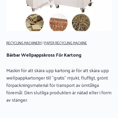
RECYCLING MACHINERY
|
PAPER RECYCLING MACHINE
Bärbar Wellpappskross För Kartong
Maskin för att skära upp kartong är för att skära upp
wellpappkartonger till "gratis" mjukt, fluffigt, grönt
förpackningsmaterial för transport av ömtåliga
föremål. Den slutliga produkten är nätad eller i form
av stänger.