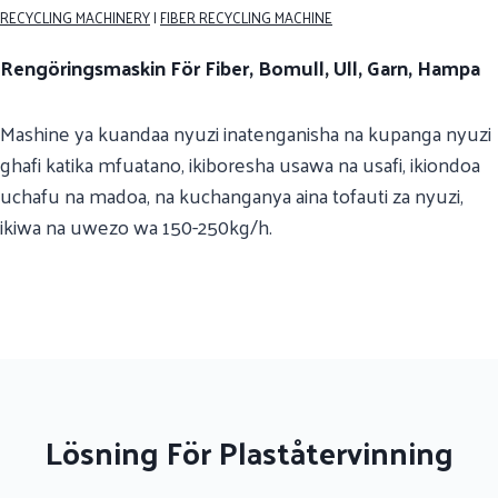
RECYCLING MACHINERY
|
FIBER RECYCLING MACHINE
Rengöringsmaskin För Fiber, Bomull, Ull, Garn, Hampa
Mashine ya kuandaa nyuzi inatenganisha na kupanga nyuzi
ghafi katika mfuatano, ikiboresha usawa na usafi, ikiondoa
uchafu na madoa, na kuchanganya aina tofauti za nyuzi,
ikiwa na uwezo wa 150-250kg/h.
Lösning För Plaståtervinning