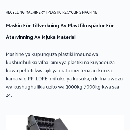
RECYCLING MACHINERY
|
PLASTIC RECYCLING MACHINE
Maskin För Tillverkning Av Plastfilmspärlor För
Återvinning Av Mjuka Material
Mashine ya kupunguza plastiki imeundwa
kushughulikia vifaa laini vya plastiki na kuyageuza
kuwa pelleti kwa ajili ya matumizi tena au kuuza,
kama vile PP, LDPE, mifuko ya kusuka, n.k. Ina uwezo
wa kushughulikia uzito wa 3000kg-7000kg kwa saa
24.