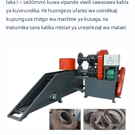
taka (＜1400mm) kuwa vipande viwili sawasawa kabla
ya kuvirundika. Hii huongeza ufanisi wa usindikaji,
kupunguza mzigo wa mashine ya kusaga, na
inatumika sana katika mistari ya urejelezaji wa matairi.