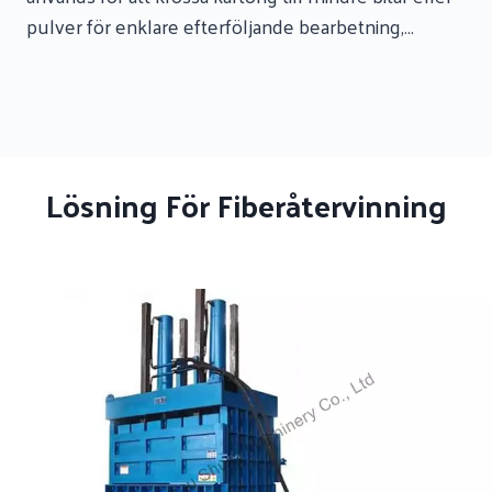
pulver för enklare efterföljande bearbetning,…
Lösning För Fiberåtervinning