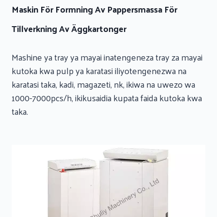
Maskin För Formning Av Pappersmassa För
Tillverkning Av Äggkartonger
Mashine ya tray ya mayai inatengeneza tray za mayai
kutoka kwa pulp ya karatasi iliyotengenezwa na
karatasi taka, kadi, magazeti, nk, ikiwa na uwezo wa
1000-7000pcs/h, ikikusaidia kupata faida kutoka kwa
taka.