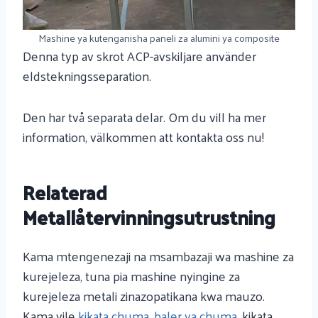
Mashine ya kutenganisha paneli za alumini ya composite
Denna typ av skrot ACP-avskiljare använder
eldstekningsseparation.
Den har två separata delar. Om du vill ha mer
information, välkommen att kontakta oss nu!
Relaterad
Metallåtervinningsutrustning
Kama mtengenezaji na msambazaji wa mashine za
kurejeleza, tuna pia mashine nyingine za
kurejeleza metali zinazopatikana kwa mauzo.
Kama vile
kikata chuma
,
baler ya chuma
, kikata