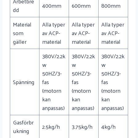
Arbetbre
400mm
600mm
800mm
dd
Material
Alla typer
Alla typer
Alla typer
som
av ACP-
av ACP-
av ACP-
gäller
material
material
material
380V/2.2k
380V/2.2k
380V/2.2k
w
w
w
50HZ/3-
50HZ/3-
50HZ/3-
Spänning
fas
fas
fas
(motorn
(motorn
(motorn
kan
kan
kan
anpassas)
anpassas)
anpassas)
Gasförbr
2.5kg/h
3.75kg/h
4kg/h
ukning