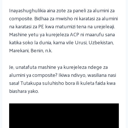
Inayashughulikia aina zote za paneli za alumini za
composite. Bidhaa za mwisho ni karatasi za alumini
na karatasi za PE kwa matumizi tena na urejeleaji.
Mashine yetu ya kurejeleza ACP ni maarufu sana
katika soko la dunia, kama vile Urusi, Uzbekistan,
Marekani, Benin, n.k.
Je, unatafuta mashine ya kurejeleza ndege za
alumini ya composite? Ikiwa ndivyo, wasiliana nasi
sasa! Tutakupa suluhisho bora ili kuleta faida kwa
biashara yako.