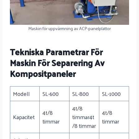
Maskin för uppvärmning av ACP-panelplattor
Tekniska Parametrar För
Maskin För Separering Av
Kompositpaneler
Modell
SL-600
SL-800
SL-1000
4t/8
4t/8
4t/8
Kapacitet
timmar4t
timmar
timmar
/8 timmar