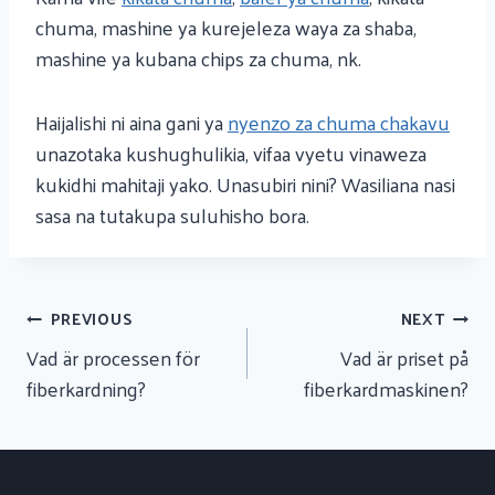
chuma, mashine ya kurejeleza waya za shaba,
mashine ya kubana chips za chuma, nk.
Haijalishi ni aina gani ya
nyenzo za chuma chakavu
unazotaka kushughulikia, vifaa vyetu vinaweza
kukidhi mahitaji yako. Unasubiri nini? Wasiliana nasi
sasa na tutakupa suluhisho bora.
Urambazaji
PREVIOUS
NEXT
Wa
Vad är processen för
Vad är priset på
Chapisho
fiberkardning?
fiberkardmaskinen?