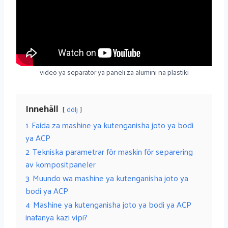
video ya separator ya paneli za alumini na plastiki
Innehåll
dölj
1
Faida za mashine ya kutenganisha joto ya bodi
ya ACP
2
Tekniska parametrar för maskin för separering
av kompositpaneler
3
Muundo wa mashine ya kutenganisha joto ya
bodi ya ACP
4
Mashine ya kutenganisha joto ya bodi ya ACP
inafanya kazi vipi?