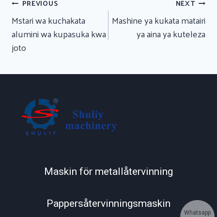
Urambazaji
PREVIOUS
NEXT
Wa
Mstari wa kuchakata
Mashine ya kukata matairi
Chapisho
alumini wa kupasuka kwa
ya aina ya kuteleza
joto
Maskin för metallåtervinning
Pappersåtervinningsmaskin
Whatsapp