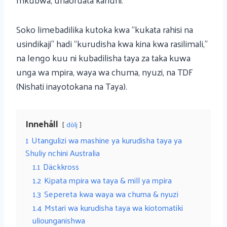
Soko limebadilika kutoka kwa “kukata rahisi na
usindikaji” hadi “kurudisha kwa kina kwa rasilimali,”
na lengo kuu ni kubadilisha taya za taka kuwa
unga wa mpira, waya wa chuma, nyuzi, na TDF
(Nishati inayotokana na Taya).
Innehåll
dölj
1
Utangulizi wa mashine ya kurudisha taya ya
Shuliy nchini Australia
1.1
Däckkross
1.2
Kipata mpira wa taya & mill ya mpira
1.3
Sepereta kwa waya wa chuma & nyuzi
1.4
Mstari wa kurudisha taya wa kiotomatiki
uliounganishwa