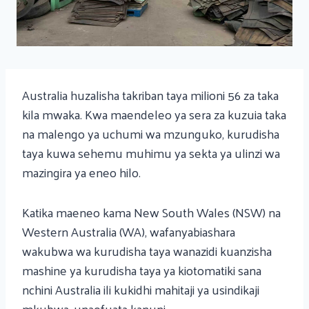
Australia huzalisha takriban taya milioni 56 za taka
kila mwaka. Kwa maendeleo ya sera za kuzuia taka
na malengo ya uchumi wa mzunguko, kurudisha
taya kuwa sehemu muhimu ya sekta ya ulinzi wa
mazingira ya eneo hilo.
Katika maeneo kama New South Wales (NSW) na
Western Australia (WA), wafanyabiashara
wakubwa wa kurudisha taya wanazidi kuanzisha
mashine ya kurudisha taya ya kiotomatiki sana
nchini Australia ili kukidhi mahitaji ya usindikaji
mkubwa, unaofuata kanuni.