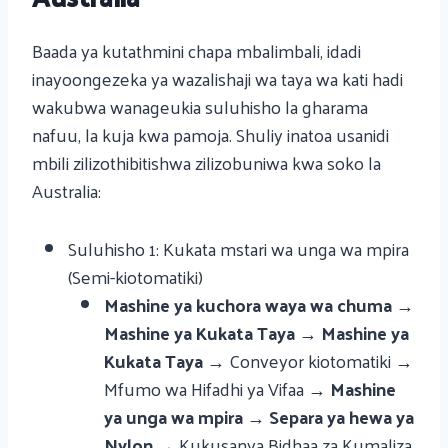
Baada ya kutathmini chapa mbalimbali, idadi
inayoongezeka ya wazalishaji wa taya wa kati hadi
wakubwa wanageukia suluhisho la gharama
nafuu, la kuja kwa pamoja. Shuliy inatoa usanidi
mbili zilizothibitishwa zilizobuniwa kwa soko la
Australia:
Suluhisho 1: Kukata mstari wa unga wa mpira
(Semi-kiotomatiki)
Mashine ya kuchora waya wa chuma
→
Mashine ya Kukata Taya
→
Mashine ya
Kukata Taya
→ Conveyor kiotomatiki →
Mfumo wa Hifadhi ya Vifaa →
Mashine
ya unga wa mpira
→
Separa ya hewa ya
Nylon
→ Kukusanya Bidhaa za Kumaliza