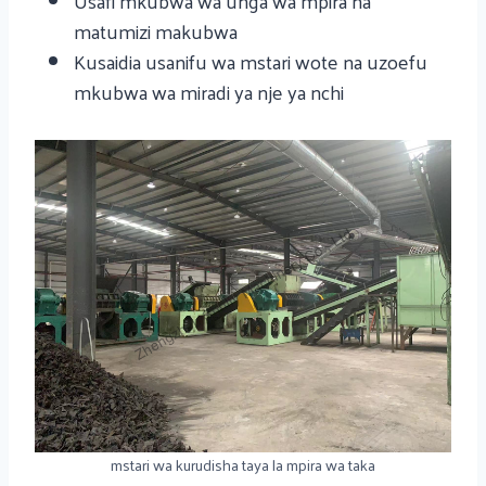
Usafi mkubwa wa unga wa mpira na
matumizi makubwa
Kusaidia usanifu wa mstari wote na uzoefu
mkubwa wa miradi ya nje ya nchi
mstari wa kurudisha taya la mpira wa taka