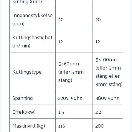
kutting (mm)
Inngangstykkelse
20
20
(mm)
Kuttingshastighet
12
12
(m/min)
5×100mm
5×60mm
(eller 5mm
Kuttingstype
(eller 5mm
stång eller
stang)
3mm stång)
Spänning
220v, 50hz
380v,50hz
Effekt(kw)
1.5
2.2
Maskinvikt (kg)
116
200