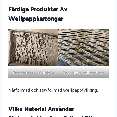
Färdiga Produkter Av
Wellpappkartonger
Bearbetning av kartonglådor
Krossning av wellpappboxar
Nätformad och stavformad wellpappfyllning.
Vilka Material Använder