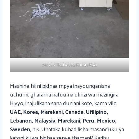
Aina za Mashine za Kukata Kadi
Mashine hii ni bidhaa mpya inayounganisha
uchumi, gharama nafuu na ulinzi wa mazingira.
Hivyo, inajulikana sana duniani kote, kama vile
UAE, Korea, Marekani, Canada, Ufilipino,
Lebanon, Malaysia, Marekani, Peru, Mexico,
Sweden
, n.k. Unataka kubadilisha masanduku ya
katoni kuwa bidhaa zenye thamani? Karibu