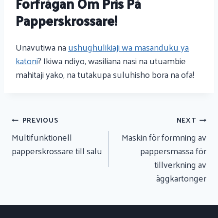
Förfrågan Om Pris På
Papperskrossare!
Unavutiwa na
ushughulikiaji wa masanduku ya
katoni
? Ikiwa ndiyo, wasiliana nasi na utuambie
mahitaji yako, na tutakupa suluhisho bora na ofa!
Urambazaji
PREVIOUS
NEXT
Wa
Multifunktionell
Maskin för formning av
Chapisho
papperskrossare till salu
pappersmassa för
tillverkning av
äggkartonger