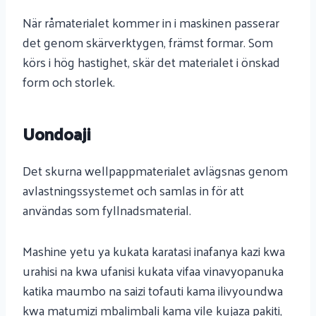
När råmaterialet kommer in i maskinen passerar
det genom skärverktygen, främst formar. Som
körs i hög hastighet, skär det materialet i önskad
form och storlek.
Uondoaji
Det skurna wellpappmaterialet avlägsnas genom
avlastningssystemet och samlas in för att
användas som fyllnadsmaterial.
Mashine yetu ya kukata karatasi inafanya kazi kwa
urahisi na kwa ufanisi kukata vifaa vinavyopanuka
katika maumbo na saizi tofauti kama ilivyoundwa
kwa matumizi mbalimbali kama vile kujaza pakiti,