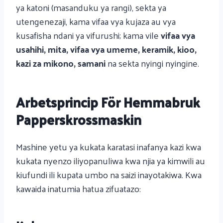
ya katoni (masanduku ya rangi), sekta ya
utengenezaji, kama vifaa vya kujaza au vya
kusafisha ndani ya vifurushi; kama vile
vifaa vya
usahihi, mita, vifaa vya umeme, keramik, kioo,
kazi za mikono, samani
na sekta nyingi nyingine.
Arbetsprincip För Hemmabruk
Papperskrossmaskin
Mashine yetu ya kukata karatasi inafanya kazi kwa
kukata nyenzo iliyopanuliwa kwa njia ya kimwili au
kiufundi ili kupata umbo na saizi inayotakiwa. Kwa
kawaida inatumia hatua zifuatazo: