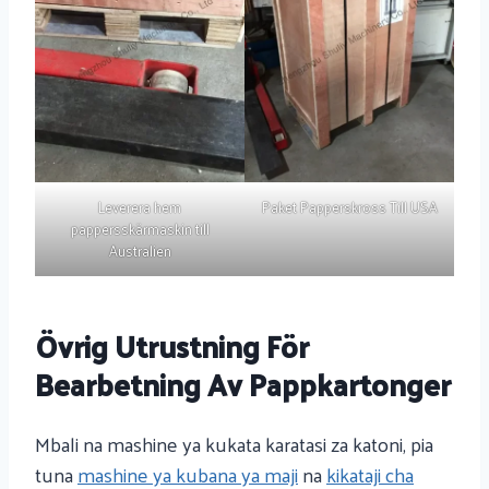
Leverera hem
Paket Papperskross Till USA
pappersskärmaskin till
Australien
Övrig Utrustning För
Bearbetning Av Pappkartonger
Mbali na mashine ya kukata karatasi za katoni, pia
tuna
mashine ya kubana ya maji
na
kikataji cha