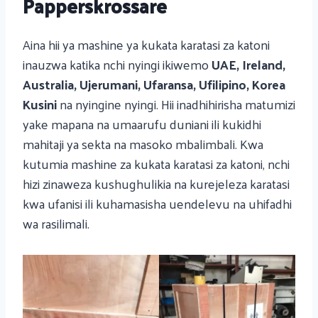
Papperskrossare
Aina hii ya mashine ya kukata karatasi za katoni
inauzwa katika nchi nyingi ikiwemo
UAE, Ireland,
Australia, Ujerumani, Ufaransa, Ufilipino, Korea
Kusini
na nyingine nyingi. Hii inadhihirisha matumizi
yake mapana na umaarufu duniani ili kukidhi
mahitaji ya sekta na masoko mbalimbali. Kwa
kutumia mashine za kukata karatasi za katoni, nchi
hizi zinaweza kushughulikia na kurejeleza karatasi
kwa ufanisi ili kuhamasisha uendelevu na uhifadhi
wa rasilimali.