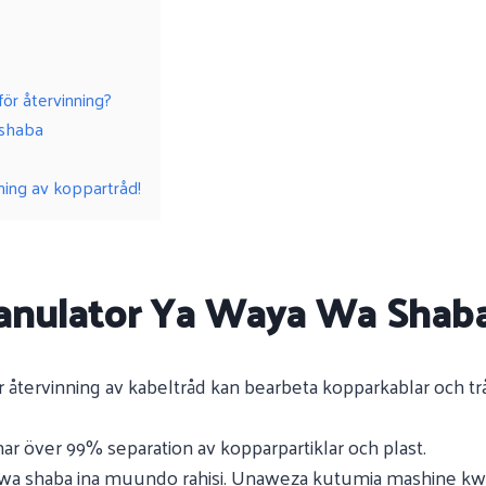
ör återvinning?
 shaba
ning av koppartråd!
ranulator Ya Waya Wa Shab
ör återvinning av kabeltråd kan bearbeta kopparkablar och tr
ar över 99% separation av kopparpartiklar och plast.
a wa shaba ina muundo rahisi. Unaweza kutumia mashine kwa 