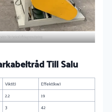
skin för kabeltrådsgranulering
kabeltråd Till Salu
Vikt(t)
Effekt(kw)
2.2
19
3
42