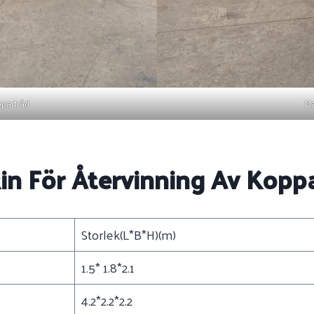
ppartråd
Ma
n För Återvinning Av Koppar
Storlek(L*B*H)(m)
1.5* 1.8*2.1
4.2*2.2*2.2