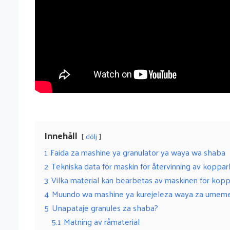
Innehåll
dölj
1
Faida za mashine ya granulator ya waya wa shaba
2
Tekniska data för maskin för återvinning av koppark
3
Vilka material kan bearbetas av maskinen för kopp
4
Muundo wa mashine ya kurejeleza waya za umem
5
Unapataje granules za shaba?
5.1
Matning av råmaterial