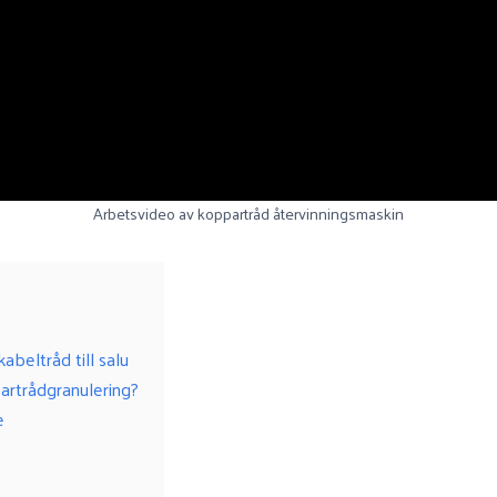
Arbetsvideo av koppartråd återvinningsmaskin
abeltråd till salu
artrådgranulering?
e