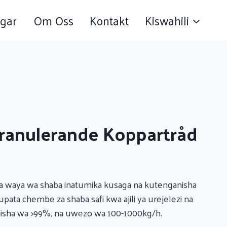
gar
Om Oss
Kontakt
Kiswahili
Granulerande Koppartråd
ga waya wa shaba inatumika kusaga na kutenganisha
upata chembe za shaba safi kwa ajili ya urejelezi na
anisha wa >99%, na uwezo wa 100-1000kg/h.