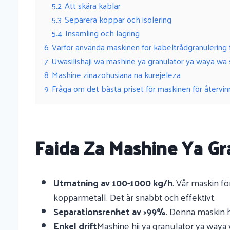
5.2
Att skära kablar
5.3
Separera koppar och isolering
5.4
Insamling och lagring
6
Varför använda maskinen för kabeltrådgranulering f
7
Uwasilishaji wa mashine ya granulator ya waya wa
8
Mashine zinazohusiana na kurejeleza
9
Fråga om det bästa priset för maskinen för återvin
Faida Za Mashine Ya G
Utmatning av 100-1000 kg/h
. Vår maskin f
kopparmetall. Det är snabbt och effektivt.
Separationsrenhet av >99%
. Denna maskin h
Enkel drift
Mashine hii ya granulator ya way