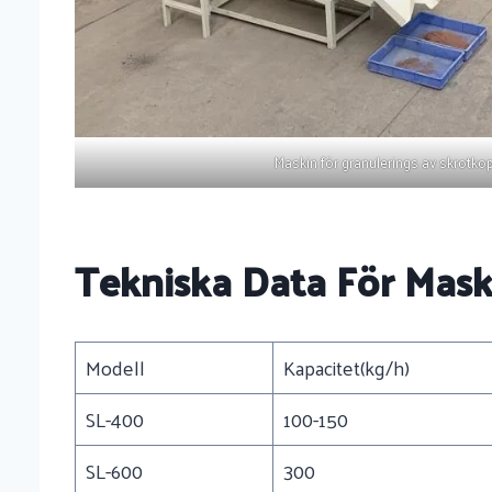
Maskin för granulerings av skrotko
Tekniska Data För Maski
Modell
Kapacitet(kg/h)
SL-400
100-150
SL-600
300