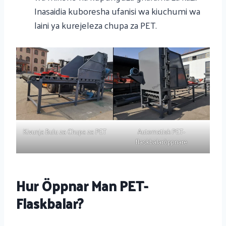
Inasaidia kuboresha ufanisi wa kiuchumi wa
laini ya kurejeleza chupa za PET.
Kivunja Bulu za Chupa za PET
Automatisk PET-
flaskbalaröppnare
Hur Öppnar Man PET-
Flaskbalar?