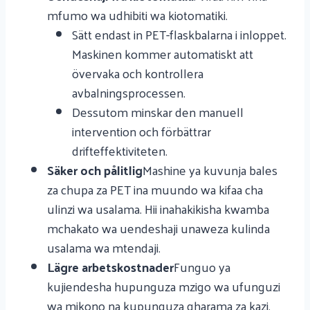
mfumo wa udhibiti wa kiotomatiki.
Sätt endast in PET-flaskbalarna i inloppet.
Maskinen kommer automatiskt att
övervaka och kontrollera
avbalningsprocessen.
Dessutom minskar den manuell
intervention och förbättrar
drifteffektiviteten.
Säker och pålitlig
Mashine ya kuvunja bales
za chupa za PET ina muundo wa kifaa cha
ulinzi wa usalama. Hii inahakikisha kwamba
mchakato wa uendeshaji unaweza kulinda
usalama wa mtendaji.
Lägre arbetskostnader
Funguo ya
kujiendesha hupunguza mzigo wa ufunguzi
wa mikono na kupunguza gharama za kazi.