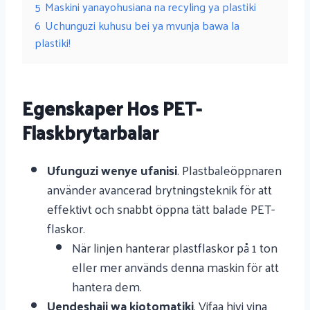
5
Maskini yanayohusiana na recyling ya plastiki
6
Uchunguzi kuhusu bei ya mvunja bawa la
plastiki!
Egenskaper Hos PET-
Flaskbrytarbalar
Ufunguzi wenye ufanisi
. Plastbaleöppnaren
använder avancerad brytningsteknik för att
effektivt och snabbt öppna tätt balade PET-
flaskor.
När linjen hanterar plastflaskor på 1 ton
eller mer används denna maskin för att
hantera dem.
Uendeshaji wa kiotomatiki
. Vifaa hivi vina