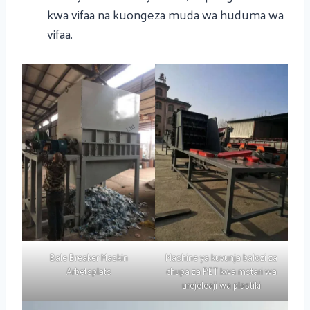
kwa vifaa na kuongeza muda wa huduma wa
vifaa.
Bale Breaker Maskin
Mashine ya kuvunja balozi za
Arbetsplats
chupa za PET kwa mstari wa
urejeleaji wa plastiki