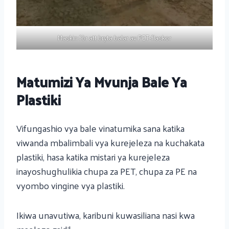
Maskin för att bryta balar av PET-flaskor
Matumizi Ya Mvunja Bale Ya
Plastiki
Vifungashio vya bale vinatumika sana katika
viwanda mbalimbali vya kurejeleza na kuchakata
plastiki, hasa katika mistari ya kurejeleza
inayoshughulikia chupa za PET, chupa za PE na
vyombo vingine vya plastiki.
Ikiwa unavutiwa, karibuni kuwasiliana nasi kwa