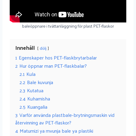
baleöppnare i tvättanläggning för plast PET-flaskor
Innehåll
dölj
1
Egenskaper hos PET-flaskbrytarbalar
2
Hur öppnar man PET-flaskbalar?
2.1
Kula
2.2
Bale kuvunja
2.3
Kutatua
2.4
Kuhamisha
2.5
Kuangalia
3
Varför använda plastbale-brytningsmaskin vid
återvinning av PET-flaskor?
4
Matumizi ya mvunja bale ya plastiki