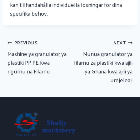
kan tillhandahålla individuella lösningar för dina
specifika behov.
Urambazaji
PREVIOUS
NEXT
Wa
Mashine ya granulator ya
Nunua granulator ya
Chapisho
plastiki PP PE kwa
filamu za plastiki kwa ajili
ngumu na Filamu
ya Ghana kwa ajili ya
urejeleaji