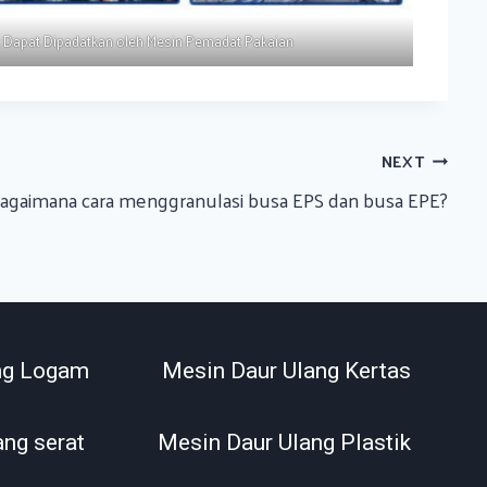
Dapat Dipadatkan oleh Mesin Pemadat Pakaian
NEXT
agaimana cara menggranulasi busa EPS dan busa EPE?
ng Logam
Mesin Daur Ulang Kertas
ang serat
Mesin Daur Ulang Plastik