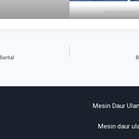
Sampah yang Dapat 
 Bantal
B
Mesin Daur Ula
Mesin daur ul