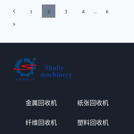
页
上
1
2
3
4
…
6
面
一
下
导
页
一
航
页
Whatsapp
金属回收机
纸张回收机
Email
Wechat
纤维回收机
塑料回收机