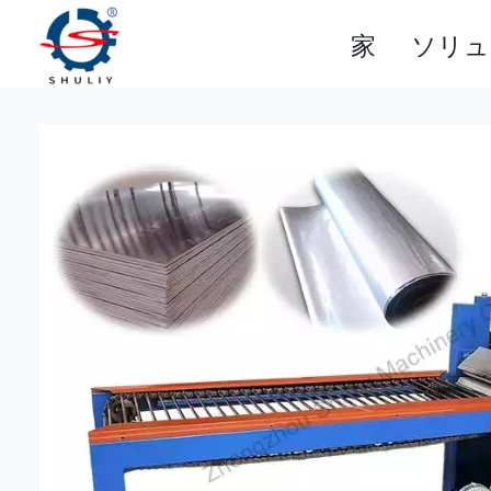
内
家
ソリュ
容
を
ス
キ
ッ
プ