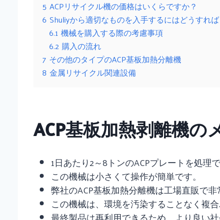
5
ACPリサイクル機の価格はいくらですか？
6
Shuliyから適切なものを入手するにはどうすれ
6.1
機械を購入する際の考慮事項
6.2
購入の流れ
7
その他のタイプのACP基板加熱分離機
8
金属リサイクル関連設備
ACP基板加熱剥離機の
1日あたり2～8トンのACPプレートを処理
この機械は小さくて操作が簡単です。
弊社のACP基板加熱分離機は工場直販で
この機械は、環境を汚染することなく複合
最終製品は再利用できるため、より良い社