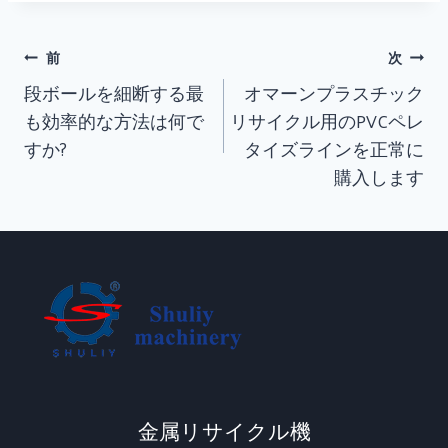
投
前
次
稿
段ボールを細断する最
オマーンプラスチック
ナ
も効率的な方法は何で
リサイクル用のPVCペレ
すか?
タイズラインを正常に
ビ
購入します
ゲ
ー
シ
ョ
ン
金属リサイクル機