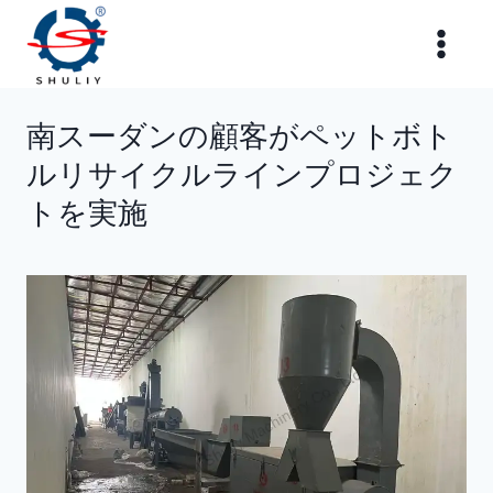
内
容
を
ス
南スーダンの顧客がペットボト
キ
ルリサイクルラインプロジェク
ッ
プ
トを実施