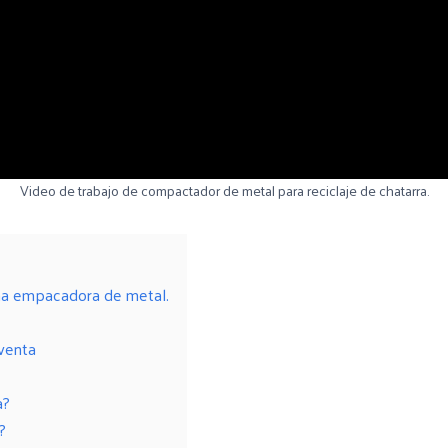
Video de trabajo de compactador de metal para reciclaje de chatarra.
una empacadora de metal.
venta
a?
?