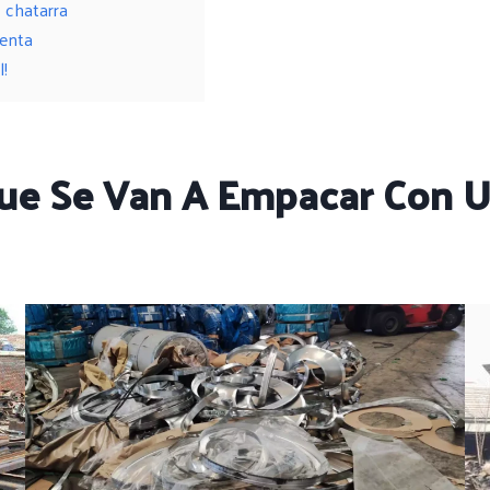
 chatarra
venta
!
 Que Se Van A Empacar Con