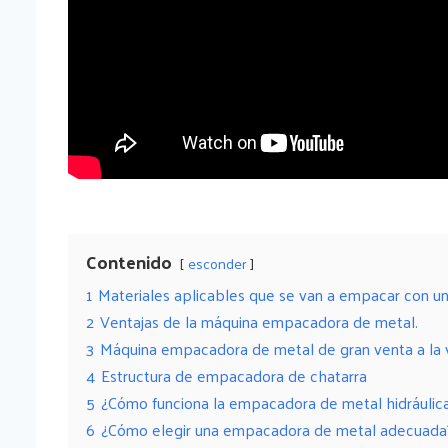
Contenido
esconder
1
Materiales aplicables que se van a empacar con 
2
Ventajas de la máquina empacadora de metal.
3
Máquina empacadora de metal de gran venta a la 
4
Estructura de empacadora de chatarra
5
¿Cómo funciona la empacadora de metal hidráulic
6
¿Cómo elegir una empacadora de metal adecuada