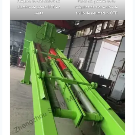
Máquina de extracción de
Parte del gancho de la
alambre de acero OTR en
máquina de extracción de
venta
anillo de neumático OTR