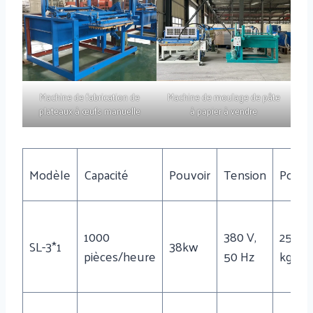
Machine de fabrication de
Machine de moulage de pâte
plateaux à œufs manuelle
à papier à vendre
Modèle
Capacité
Pouvoir
Tension
Poids
1000
380 V,
2500
SL-3*1
38kw
pièces/heure
50 Hz
kg