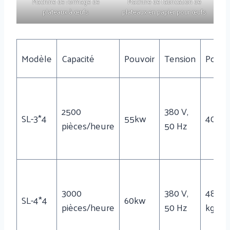
Machine de formage de
Machine de fabrication de
plateaux à œufs
plateaux en papier pour œufs
Modèle
Capacité
Pouvoir
Tension
Poids
2500
380 V,
SL-3*4
55kw
4000
pièces/heure
50 Hz
3000
380 V,
4800
SL-4*4
60kw
pièces/heure
50 Hz
kg