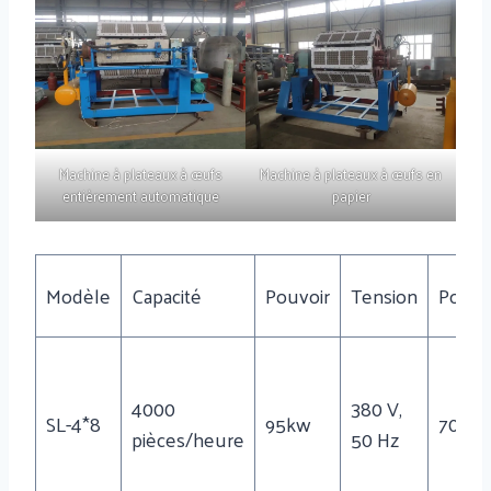
Machine à plateaux à œufs
Machine à plateaux à œufs en
entièrement automatique
papier
Modèle
Capacité
Pouvoir
Tension
Poids
4000
380 V,
SL-4*8
95kw
7000 
pièces/heure
50 Hz