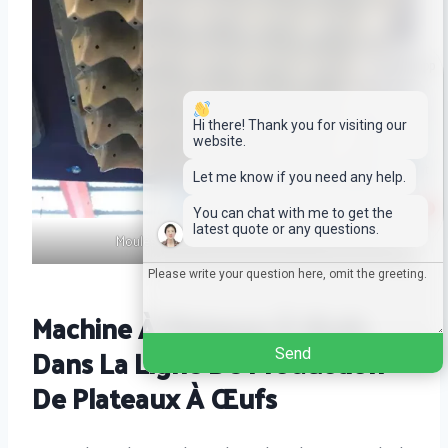
Whatsapp
Email
Hi there! Thank you for visiting our
website.
Wechat
Let me know if you need any help.
1
You can chat with me to get the
Chat
latest quote or any questions.
Moules à plateaux à œufs en plastique
Machine À Plateaux À Œufs
Dans La Ligne De Production
Send
De Plateaux À Œufs