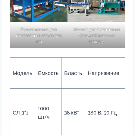
Ручная машина для
Машина для формования
изготовления лотков для
бумажной массы на
яиц
продажу
Модель
Емкость
Власть
Напряжение
Мас
1000
250
СЛ-3*1
38 кВт
380 В, 50 Гц
шт/ч
кг