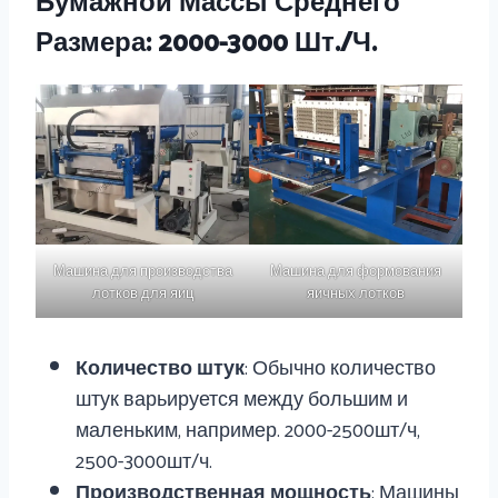
Бумажной Массы Среднего
Размера: 2000-3000 Шт./ч.
Машина для производства
Машина для формования
лотков для яиц
яичных лотков
Количество штук
: Обычно количество
штук варьируется между большим и
маленьким, например. 2000-2500шт/ч,
2500-3000шт/ч.
Производственная мощность
: Машины