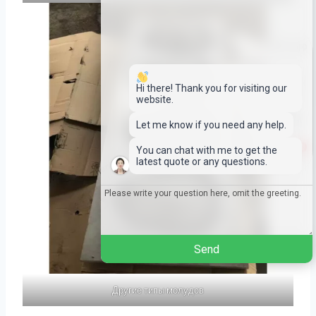
Whatsapp
Email
Hi there! Thank you for visiting our
website.
Wechat
Let me know if you need any help.
1
You can chat with me to get the
Chat
latest quote or any questions.
Send
Другие типы молудов