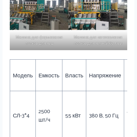
Машина для формования
Машина для изготовления
лотков для яиц
лотков для яичной бумаги
Модель
Емкость
Власть
Напряжение
Мас
2500
400
СЛ-3*4
55 кВт
380 В, 50 Гц
шт/ч
кг