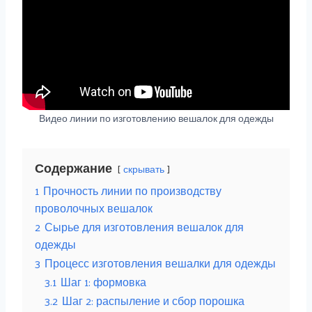
Видео линии по изготовлению вешалок для одежды
Содержание
скрывать
1
Прочность линии по производству
проволочных вешалок
2
Сырье для изготовления вешалок для
одежды
3
Процесс изготовления вешалки для одежды
3.1
Шаг 1: формовка
3.2
Шаг 2: распыление и сбор порошка