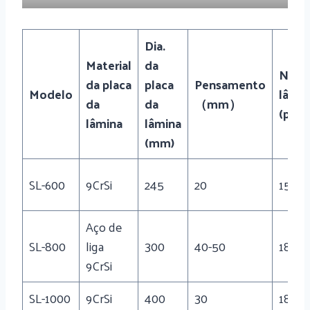
Dia.
Material
da
Nº d
da placa
placa
Pensamento
Modelo
lâmin
da
da
（mm）
(pcs)
lâmina
lâmina
(mm)
SL-600
9CrSi
245
20
15
Aço de
SL-800
liga
300
40-50
18
9CrSi
SL-1000
9CrSi
400
30
18