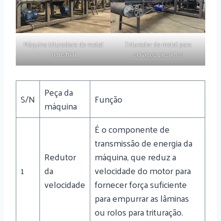
Máquina trituradora de metal
Triturador de metal para
industrial
serviços pesados
Peça da
S/N
Função
máquina
É o componente de
transmissão de energia da
Redutor
máquina, que reduz a
1
da
velocidade do motor para
velocidade
fornecer força suficiente
para empurrar as lâminas
ou rolos para trituração.