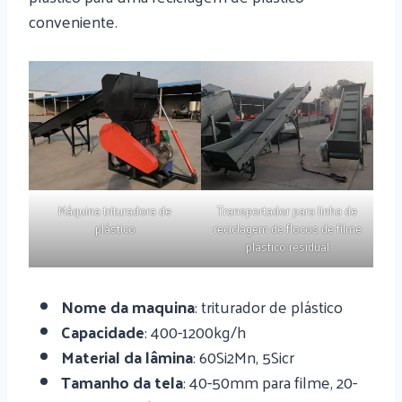
conveniente.
Máquina trituradora de
Transportador para linha de
plástico
reciclagem de flocos de filme
plástico residual
Nome da maquina
: triturador de plástico
Capacidade
: 400-1200kg/h
Material da lâmina
: 60Si2Mn, 5Sicr
Tamanho da tela
: 40-50mm para filme, 20-