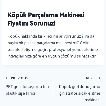
Köpük Parçalama Makinesi
Fiyatını Sorunuz!
Köpük hakkında bir kırıcı mı arıyorsunuz
?
Ya da
başka bir plastik parçalama makinesi mi? Gelin
bizimle iletişime geçin, profesyonel yöneticilerimiz
ihtiyaçlarınıza göre en uygun çözümü sunacaktır.
Yazı
PREVIOUS
NEXT
Gezinmesi
PET geri dönüşümü için
Köpük geri dönüşümü
plastik şişe kırıcı
için strafor sıcak eritme
makinesi