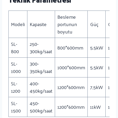
Besleme
Modeli
Kapasite
portunun
Güç
Gene
boyutu
SL-
250-
800*600mm
5.5kW
125
800
300kg/saat
SL-
300-
1000*600mm
5.5kW
125
1000
350kg/saat
SL-
400-
1200*600mm
7,5kW
130
1200
450kg/saat
SL-
450-
1200*600mm
11kW
160
1500
500kg/saat