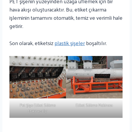
PET şişenin yüzeyinden uzağa üflemek için bir
hava akışı oluşturacaktır. Bu, etiket çıkarma
işleminin tamamını otomatik, temiz ve verimli hale
getirir.
Son olarak, etiketsiz
plastik şişeler
boşaltılır.
Pet Şişe Etiket Sökme
Etiket Sökme Makinası
Makinesi İçi