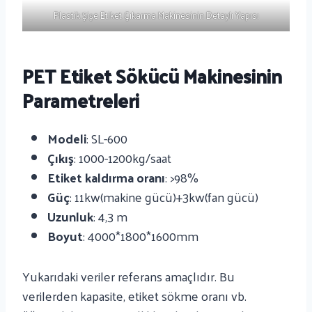
Plastik Şişe Etiket Çıkarma Makinesinin Detaylı Yapısı
PET Etiket Sökücü Makinesinin
Parametreleri
Modeli
: SL-600
Çıkış
: 1000-1200kg/saat
Etiket kaldırma oranı
: >98%
Güç
: 11kw(makine gücü)+3kw(fan gücü)
Uzunluk
: 4,3 m
Boyut
: 4000*1800*1600mm
Yukarıdaki veriler referans amaçlıdır. Bu
verilerden kapasite, etiket sökme oranı vb.