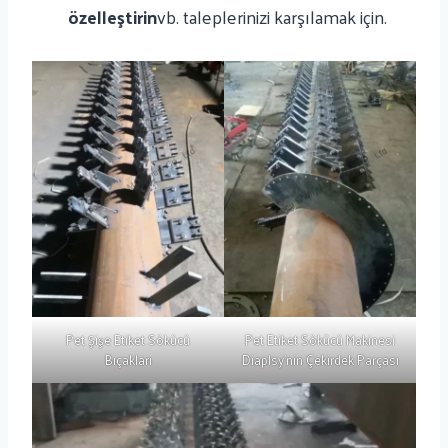
özelleştirin
vb. taleplerinizi karşılamak için.
Pet Şişe Etiket Sökücü
Pet Etiket Sökücü Makinesi
Bıçakları
Diaplsy'nin Çekirdek Parçası