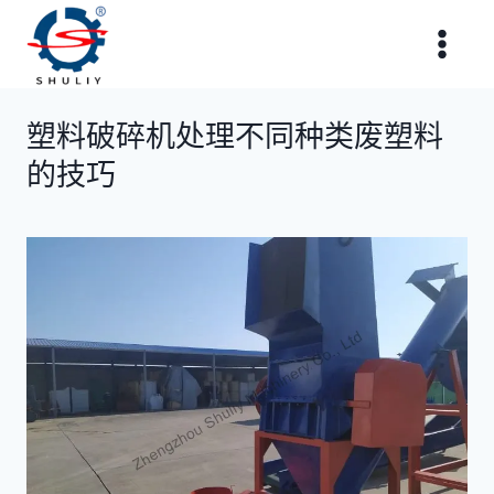
跳
到
内
容
塑料破碎机处理不同种类废塑料
的技巧