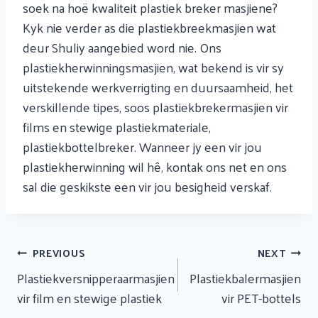
soek na hoë kwaliteit plastiek breker masjiene?
Kyk nie verder as die plastiekbreekmasjien wat
deur Shuliy aangebied word nie. Ons
plastiekherwinningsmasjien, wat bekend is vir sy
uitstekende werkverrigting en duursaamheid, het
verskillende tipes, soos plastiekbrekermasjien vir
films en stewige plastiekmateriale,
plastiekbottelbreker. Wanneer jy een vir jou
plastiekherwinning wil hê, kontak ons ​​net en ons
sal die geskikste een vir jou besigheid verskaf.
Artikel
PREVIOUS
NEXT
Navigasie
Plastiekversnipperaarmasjien
Plastiekbalermasjien
vir film en stewige plastiek
vir PET-bottels