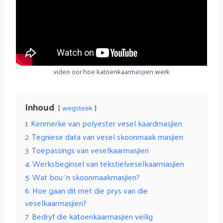
video oor hoe katoenkaarmasjien werk
Inhoud
wegsteek
1
Kenmerke van polyester vesel kaardmasjien
2
Tegniese data van vesel skoonmaak masjien
3
Toepassings van veselkaarmasjien
4
Werksbeginsel van tekstielveselkaarmasjien
5
Wat bou 'n skoonmaakmasjien?
6
Hoe gaan dit met die prys van die
veselkaarmasjien?
7
Bedryf die katoenkaarmasjien veilig