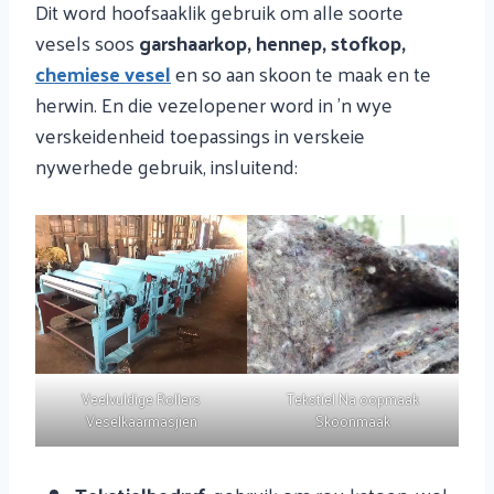
Dit word hoofsaaklik gebruik om alle soorte
vesels soos
garshaarkop, hennep, stofkop,
chemiese vesel
en so aan skoon te maak en te
herwin. En die vezelopener word in 'n wye
verskeidenheid toepassings in verskeie
nywerhede gebruik, insluitend:
Veelvuldige Rollers
Tekstiel Na oopmaak
Veselkaarmasjien
Skoonmaak