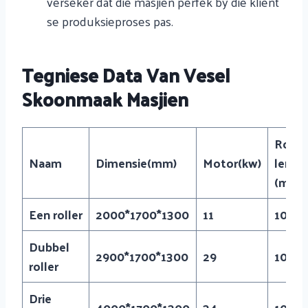
verseker dat die masjien perfek by die kliënt
se produksieproses pas.
Tegniese Data Van Vesel
Skoonmaak Masjien
Rol s
Naam
Dimensie
(mm)
Motor
(kw)
lengt
(mm)
Een
roller
2000*1700*1300
11
1000
Dubbel
2900*1700*1300
29
1000
roller
Drie
4000*1700*1300
34
1000