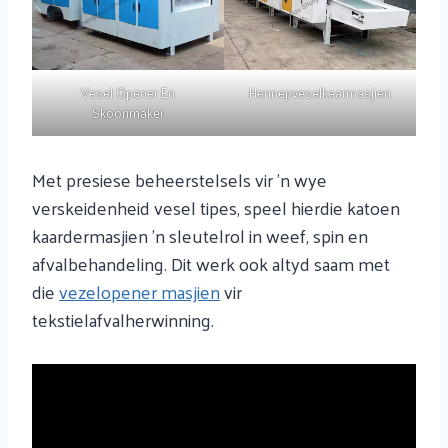
Vesel Opener En
Hennepveselkaarmasjien
Skoonmaker
Met presiese beheerstelsels vir 'n wye
verskeidenheid vesel tipes, speel hierdie katoen
kaardermasjien 'n sleutelrol in weef, spin en
afvalbehandeling. Dit werk ook altyd saam met
die
vezelopener masjien
vir
tekstielafvalherwinning.