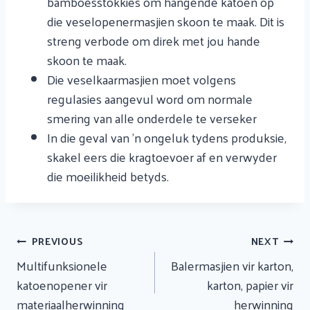
bamboesstokkies om hangende katoen op
die veselopenermasjien skoon te maak. Dit is
streng verbode om direk met jou hande
skoon te maak.
Die veselkaarmasjien moet volgens
regulasies aangevul word om normale
smering van alle onderdele te verseker
In die geval van 'n ongeluk tydens produksie,
skakel eers die kragtoevoer af en verwyder
die moeilikheid betyds.
Artikel
PREVIOUS
NEXT
Navigasie
Multifunksionele
Balermasjien vir karton,
katoenopener vir
karton, papier vir
materiaalherwinning
herwinning