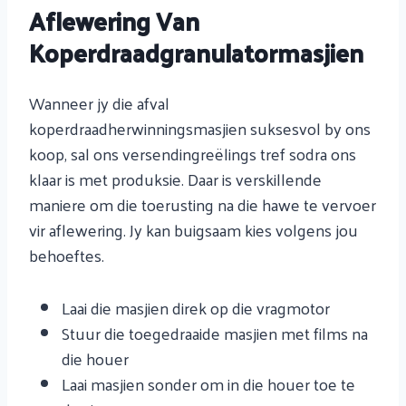
Aflewering Van
Koperdraadgranulatormasjien
Wanneer jy die afval
koperdraadherwinningsmasjien suksesvol by ons
koop, sal ons versendingreëlings tref sodra ons
klaar is met produksie. Daar is verskillende
maniere om die toerusting na die hawe te vervoer
vir aflewering. Jy kan buigsaam kies volgens jou
behoeftes.
Laai die masjien direk op die vragmotor
Stuur die toegedraaide masjien met films na
die houer
Laai masjien sonder om in die houer toe te