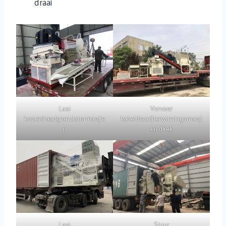
draai
Laai
Vervoer
koperdraadgranulatormasjie
kabeldraadherwinningsmasji
n
en direk
Laai
Stuur