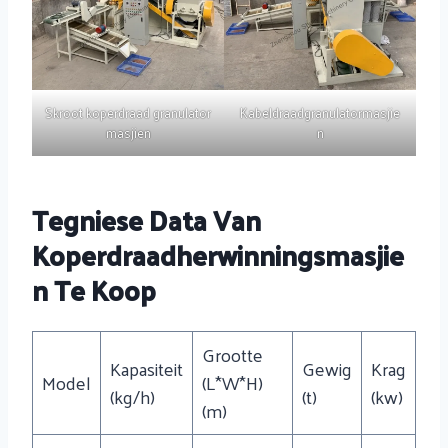
Skroot koperdraad granulator
Kabeldraadgranulatormasjie
masjien
n
Tegniese Data Van
Koperdraadherwinningsmasjie
N Te Koop
Grootte
Kapasiteit
Gewig
Krag
Model
(L*W*H)
(kg/h)
(t)
(kw)
(m)