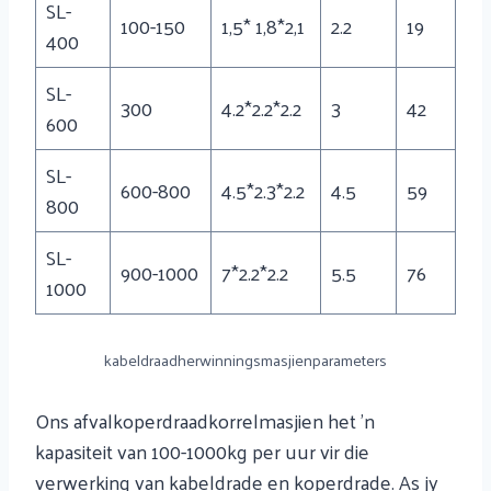
SL-
100-150
1,5* 1,8*2,1
2.2
19
400
SL-
300
4.2*2.2*2.2
3
42
600
SL-
600-800
4.5*2.3*2.2
4.5
59
800
SL-
900-1000
7*2.2*2.2
5.5
76
1000
kabeldraadherwinningsmasjienparameters
Ons afvalkoperdraadkorrelmasjien het 'n
kapasiteit van 100-1000kg per uur vir die
verwerking van kabeldrade en koperdrade. As jy