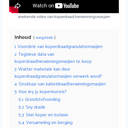
werkende video van koperdraad-herwinningsmasjien
Inhoud
wegsteek
1
Voordele van koperdraadgranulatormasjien
2
Tegniese data van
koperdraadherwinningsmasjien te koop
3
Watter materiale kan deur
koperdraadgranulatormasjien verwerk word?
4
Struktuur van kabeldraadherwinningsmasjien
5
Hoe kry jy koperkorrels?
5.1
Grondstofvoeding
5.2
Sny drade
5.3
Skei koper en isolasie
5.4
Versameling en berging