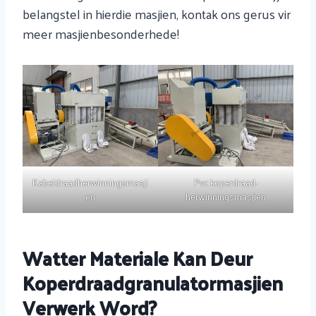
belangstel in hierdie masjien, kontak ons ​​gerus vir
meer masjienbesonderhede!
Kabeldraadherwinningsmasji
Pvc koperdraad-
en
herwinningsmasjien
Watter Materiale Kan Deur
Koperdraadgranulatormasjien
Verwerk Word?