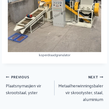
koperdraadgranulator
Artikel
PREVIOUS
NEXT
Navigasie
Plaatsnymasjien vir
Metaalherwinningsbaler
skrootstaal, yster
vir skrootyster, staal,
aluminium