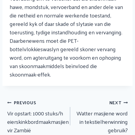
hawe, mondstuk, vervoerband en ander dele van
die netheid en normale werkende toestand,
gereeld kyk of daar skade of slytasie van die
toerusting, tydige instandhouding en vervanging.
Daarbenewens moet die PET-
bottelvlokkieswaslyn gereeld skoner vervang
word, om agteruitgang te voorkom en ophoping
van skoonmaakmiddels beïnvloed die
skoonmaak-effek.
Artikel
PREVIOUS
NEXT
Navigasie
Vir opstart: 1000 stuks/h
Watter masjiene word
eierskinkbordmaakmasjien
in tekstielherwinning
vir Zambië
gebruik?