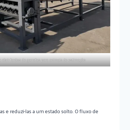
 abrir fardos de garrafas para animais de estimação
s e reduzi-las a um estado solto. O fluxo de