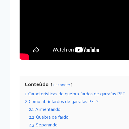
Conteúdo
esconder
1
Características do quebra-fardos de garrafas PET
2
Como abrir fardos de garrafas PET?
2.1
Alimentando
2.2
Quebra de fardo
2.3
Separando