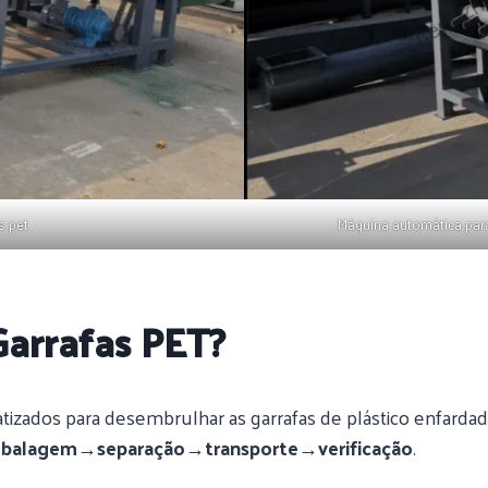
s pet
Máquina automática para
arrafas PET?
izados para desembrulhar as garrafas de plástico enfardada
alagem→separação→transporte→verificação
.