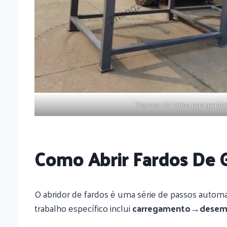
Disjuntor de fardos para garrafa
Como Abrir Fardos De G
O abridor de fardos é uma série de passos automat
trabalho específico inclui
carregamento→desemb