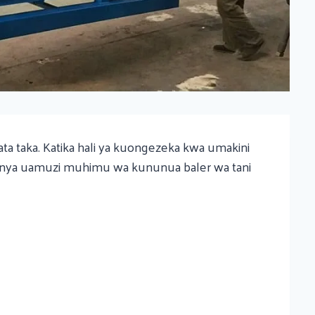
ta taka. Katika hali ya kuongezeka kwa umakini
efanya uamuzi muhimu wa kununua baler wa tani