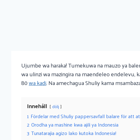
Ujumbe wa haraka! Tumekuwa na mauzo ya baler wa 
wa ulinzi wa mazingira na maendeleo endelevu, k
80
wa kadi
. Na amechagua Shuliy kama msambazaji
Innehåll
dölj
1
Fördelar med Shuliy pappersavfall balare för att a
2
Orodha ya mashine kwa ajili ya Indonesia
3
Tunatarajia agizo lako kutoka Indonesia!