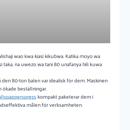
ishaji wao kwa kiasi kikubwa. Katika moyo wa
si taka, na uwezo wa tani 80 unafanya hili kuwa
den 80-ton balen var idealisk för dem. Maskinen
 ökade beställningar.
allspapperspress
kompakt paketerar dem i
nadseffektiva målen för verksamheten.