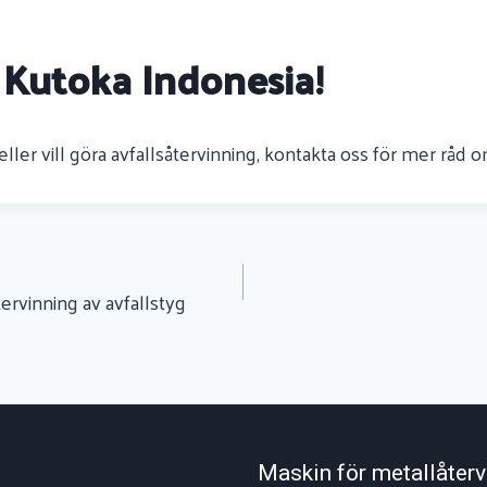
 Kutoka Indonesia!
eller vill göra avfallsåtervinning, kontakta oss för mer råd 
tervinning av avfallstyg
Maskin för metallåterv