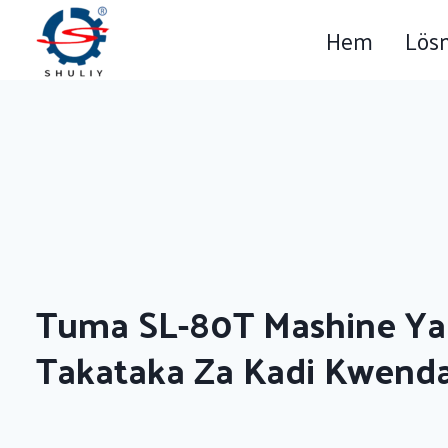
Skip
Hem
Lös
to
content
Tuma SL-80T Mashine Ya
Takataka Za Kadi Kwenda