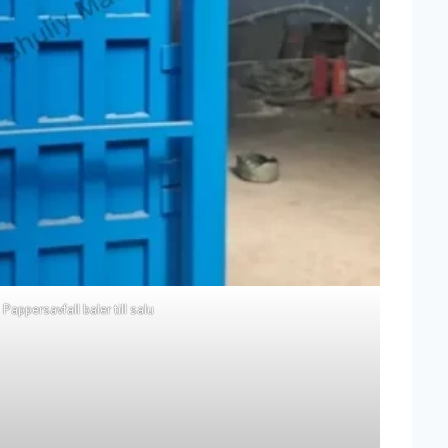
Pappersavfall baler till salu