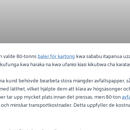
n valde 80-tonns
baler för kartong
kwa sababu itapanua uzal
 kufunga kwa haraka na kwa ufanisi kiasi kikubwa cha karata
a kund behövde bearbeta stora mängder avfallspapper, så 
d lätthet, vilket hjälpte dem att klara av högsäsonger och
per tar upp mycket plats innan det pressas, men 80-ton
avf
e och minskar transportkostnader. Detta uppfyller de kost