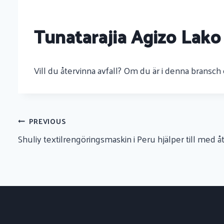
Tunatarajia Agizo Lako
Vill du återvinna avfall? Om du är i denna bransch 
Urambazaji
PREVIOUS
Shuliy textilrengöringsmaskin i Peru hjälper till med å
Wa
Chapisho