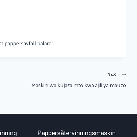
om pappersavfall balare!
NEXT
Maskini wa kujaza mto kwa ajili ya mauzo
inning
Pappersåtervinningsmaskin