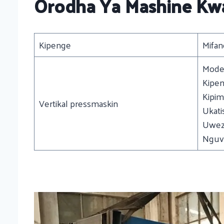
Orodha Ya Mashine Kwa 
Kipenge
Mifan
Model
Kipen
Kipim
Vertikal pressmaskin
Ukati
Uwezo
Nguv