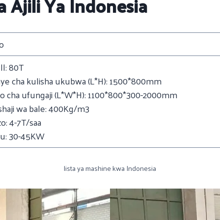
Ajili Ya Indonesia
o
l: 80T
ye cha kulisha ukubwa (L*H): 1500*800mm
o cha ufungaji (L*W*H): 1100*800*300-2000mm
shaji wa bale: 400Kg/m3
: 4-7T/saa
u: 30-45KW
lista ya mashine kwa Indonesia